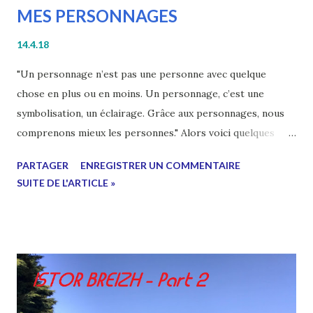
MES PERSONNAGES
14.4.18
"Un personnage n’est pas une personne avec quelque
chose en plus ou en moins. Un personnage, c’est une
symbolisation, un éclairage. Grâce aux personnages, nous
comprenons mieux les personnes." Alors voici quelques
illustrations qui ressemble aux personnages de mon
PARTAGER
ENREGISTRER UN COMMENTAIRE
dernier livre : MOJENN - Légendes & Nouvelles . Bien sur,
SUITE DE L'ARTICLE »
ces personnages sont marqués d'une empreinte celtique
bretonnante, mais aussi, vous vous en doutez, de caractères
martiaux. L'apprenti et le maître s'y retrouvent, le korrigan
et l'ankou nous y rendent visite, sans oublier les esprits de
la nature. Mes personnages sont nés d'émotions, de
sentiments , de sensations et sont mes véhicules pour vous
les transmettre. Réaliseront-ils leurs missions ? Les aurai-