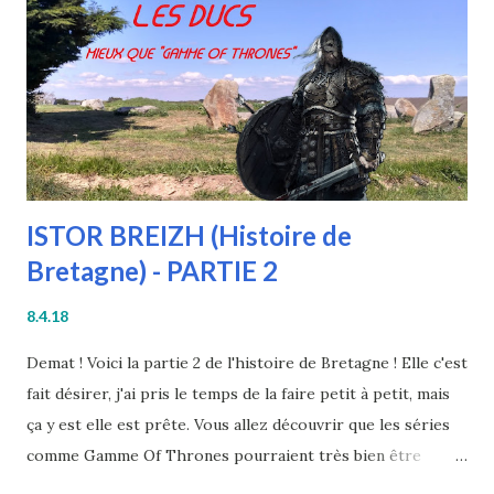
je suffisamment équipés pour qu'ils atteignent leurs buts ?
Je ne vous en dirais pas plus, chaque image de cet article
cache un indice. Cliquez donc sur ces illustrations pour
découvrir une partie du ...
ISTOR BREIZH (Histoire de
Bretagne) - PARTIE 2
8.4.18
Demat ! Voici la partie 2 de l'histoire de Bretagne ! Elle c'est
fait désirer, j'ai pris le temps de la faire petit à petit, mais
ça y est elle est prête. Vous allez découvrir que les séries
comme Gamme Of Thrones pourraient très bien être
inspirées de notre histoire riche en rebondissement et en