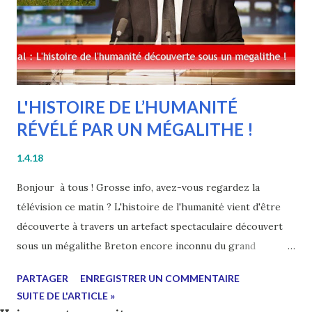
L'HISTOIRE DE L’HUMANITÉ
RÉVÉLÉ PAR UN MÉGALITHE !
1.4.18
Bonjour à tous ! Grosse info, avez-vous regardez la
télévision ce matin ? L'histoire de l'humanité vient d'être
découverte à travers un artefact spectaculaire découvert
sous un mégalithe Breton encore inconnu du grand
publique. Toute notre histoire doit être réécrite, tous les
PARTAGER
ENREGISTRER UN COMMENTAIRE
manuels d'histoire doivent être remplacés. Je vous mets un
SUITE DE L'ARTICLE »
lien vers les livres qui sont pressentis par le ministère de