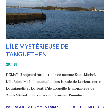
L’ÎLE MYSTÉRIEUSE DE
TANGUETHEN
29.4.18
DEMAT !!! Aujourd’hui cette île ce nomme Saint Michel.
L'île Saint-Michel est située dans la rade de Lorient, entre
Locmiquelic et Lorient. L'île accueille le monastère de
Saint-Michel construite sur un ancien Tumulus qui
abriterait la dépouille d’un grand guerrier, donnant
PARTAGER
3 COMMENTAIRES
SUITE DE L'ARTICLE »
naissance au nom de la ville de Locmiquelic (Petit Saint