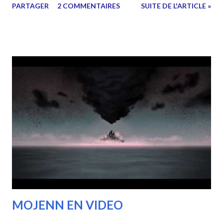
PARTAGER
2 COMMENTAIRES
SUITE DE L'ARTICLE »
coup de théâtre ! Place à la vidéo : (pour ceux qui ne l'ont
pas vu la partie 1 est plus bas) LA VIDÉO : Bonne vidéo à
tous ! MES LIVRES SONT ICI Pour ceux qui n'ont pas vu la
partie 1, la voici : Voici mon dernier livre : Mes autres
livres : MES LIVRES NUMÉRIQUES A PRIX LIBRE
!
MOJENN EN VIDEO