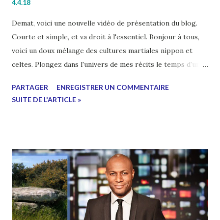
4.4.18
Demat, voici une nouvelle vidéo de présentation du blog.
Courte et simple, et va droit à l'essentiel. Bonjour à tous,
voici un doux mélange des cultures martiales nippon et
celtes. Plongez dans l'univers de mes récits le temps d'une
petite minutes. N'hésitez pas à partager et rejoindre la
PARTAGER
ENREGISTRER UN COMMENTAIRE
communauté en vous inscrivant en haut de page. Et vous
SUITE DE L'ARTICLE »
qu'en pensez-vous ? Dites-le nous dans les commentaires
en bas de page ! Allez mettez votre karategi , motivez-
vous à l'aide de quelques citations de maîtres et
entraînez-vous ! Voici mon dernier livre : Mes autres livres
: MES LIVRES NUMÉRIQUES A PRIX LIBRE ICI !