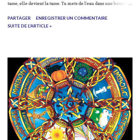
tasse, elle devient la tasse. Tu mets de l’eau dans une bouteille
et elle devient la bouteille. Si tu la mets dans une théière, elle
PARTAGER
ENREGISTRER UN COMMENTAIRE
devient la théière. Maintenant, l’eau peut couler ou elle peut
SUITE DE L'ARTICLE »
écraser. Sois de l’eau, mon ami. Bruce Lee Plus de 300
citations a retrouver dans le livre "Citations des Maîtres" Sois
comme l'eau. Bruce Lee mojenn-ou.blogspot.com Citation
tirée de ce livre : Quelques livres sur le même sujet : Je
vous avais parlé (écris) d'un cadeau ! Le voici : en cliquant sur
ce lien vous allez pouvoir télécharger mon eBook "Débuter
et se perfectionner en Karaté Do ". Vous y découvrirez mes
conseils, mes meilleurs articles et un lexique indi...