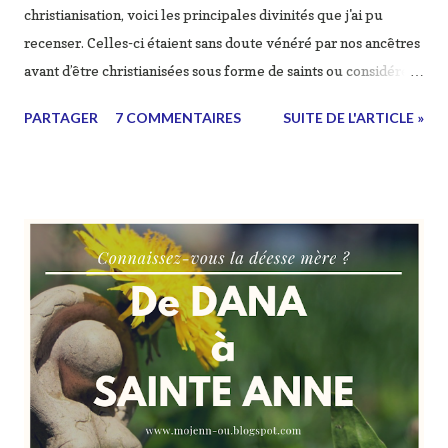
christianisation, voici les principales divinités que j'ai pu
recenser. Celles-ci étaient sans doute vénéré par nos ancêtres
avant d’être christianisées sous forme de saints ou considérées
comme néfastes (voir diabolisées) par l'église chrétienne alors
PARTAGER
7 COMMENTAIRES
SUITE DE L'ARTICLE »
imposée. Il est important de remarquer que ces divinités
représentent presque toutes un élément naturel ou
cosmique, il est d'ailleurs parfois difficile de les nommer tant
leur représentation est symbolique et interprété
différemment selon le culte de chacun. Les divinités des
Celtes du continent : - TARANIS : c'était la divinité principale,
le dieu du tonnerre (taran) et des forces cosmiques
(symbolismes : la roue et le foudre), il sera assimilé à Jupiter
source - CERNUNNOS : dieu au crâne de cerf ("dieu au bois de
cervidé"), c'était un dieu de la fécondité terrienne, du
renouveau des forces de la nature, on...