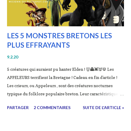
LES 5 MONSTRES BRETONS LES
PLUS EFFRAYANTS
9.2.20
5 créatures qui auraient pu hanter Elden ! 👹👻👾👿💀 Les
APPELEURS terrifient la Bretagne ! Cadeau en fin d'article !
Les crieurs, ou Appeleurs , sont des créatures nocturnes
typique du folklore populaire breton. Leur caractéristique
commune est d’interpeller les voyageurs, soit pour les
PARTAGER
2 COMMENTAIRES
SUITE DE L'ARTICLE »
abuser, soit pour les avertir d'un danger. Ces créatures ont
une multiplicité de formes et d'habitats. Ils sont décrits
comme des lutins ou des revenants, ils peuvent revêtir de très