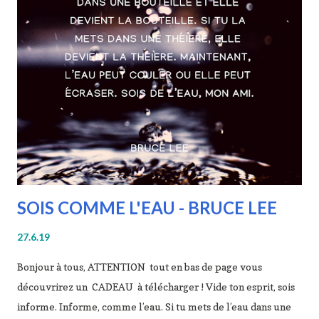
panceltique. Il existe dans la mythologie brâhmanique une
divinité nommée Danu qui a engendré une race de géants, les
Danavas. La signification du nom pourrait être « donateur », «
bienfaiteur » (en Inde, les Dânapati sont les donateurs des
monastères bouddhiques et Dāna désigne le don), ce qui en
fait une déesse de la fertilité et de la prospérité. Chez les
Cel...
SOIS COMME L'EAU - BRUCE LEE
27.6.19
Bonjour à tous, ATTENTION tout en bas de page vous
découvrirez un CADEAU à télécharger ! Vide ton esprit, sois
informe. Informe, comme l’eau. Si tu mets de l’eau dans une