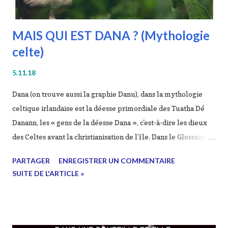
MAIS QUI EST DANA ? (Mythologie
celte)
5.11.18
Dana (on trouve aussi la graphie Danu), dans la mythologie
celtique irlandaise est la déesse primordiale des Tuatha Dé
Danann, les « gens de la déesse Dana », c'est-à-dire les dieux
des Celtes avant la christianisation de l’île. Dans le Glossaire
de Cormac (Sanas Cormaic, manuscrit du xe siècle de l’évêque
PARTAGER
ENREGISTRER UN COMMENTAIRE
Cormac de Cashel), elle est aussi appelée Ana et Anu. Elle est
SUITE DE L'ARTICLE »
la mère du Dagda et de Lir. Elle serait à l’origine de
l'installation de son peuple en Irlande, alors qu'il vivait dans
les quatre îles au nord du Monde. Son équivalent dans la
mythologie celtique galloise est Dôn. C’est une déesse