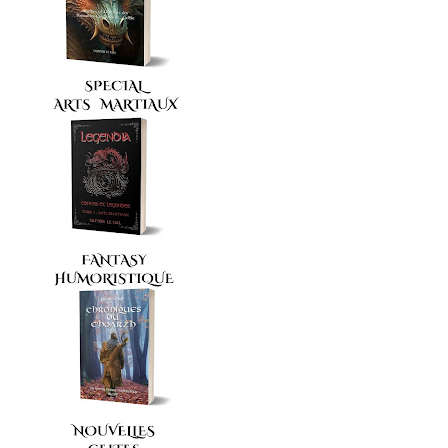
date de l'époque gallo-romaine. Les fêtes du calendrier,
symbolisées par les huit rayons d’une roue, marquaient les
moments importants de l’activité humaine et d’une aventure
eschatologique liés à l’année. Solstices et équinoxes,
représentés par quatre rayons, formaient les deux ...