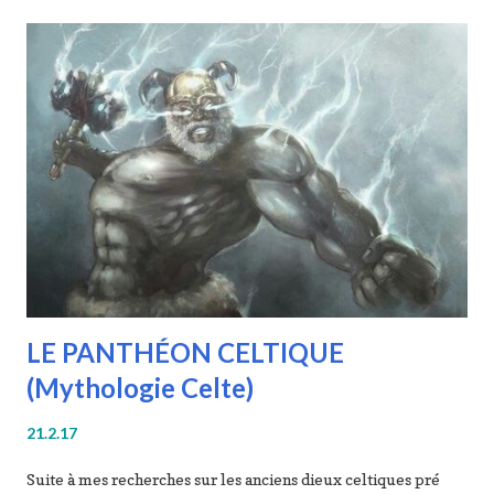
nombreuses formes humanoïdes ou animales. Certaines de
ses entités sont présente dans mon livre MOJENN: Nouvelles
Celtes , voyons tout de suite les 5 créatures les plus
terrifiantes de Bretagne : 1 - Le HOPER : cousin des marais de
la sirène. Le hoper, ou hueur , est un oiseau nocturne
horrifiant ! Il niche au alentours des étangs et des marais. A la
nuit tombé, il prend une voix humaine séduisante pour attirer
des promeneurs égarés. Si vous lui répondez, l'oiseau vous
racontera...
LE PANTHÉON CELTIQUE
(Mythologie Celte)
21.2.17
Suite à mes recherches sur les anciens dieux celtiques pré