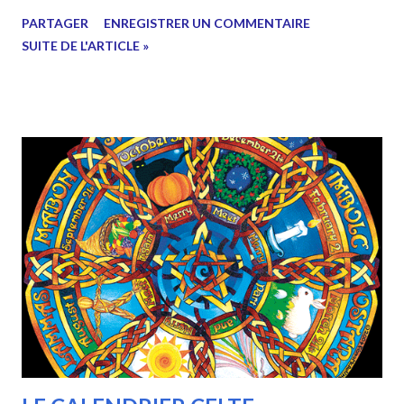
et elle devient la bouteille. Si tu la mets dans une théière, elle
PARTAGER
ENREGISTRER UN COMMENTAIRE
devient la théière. Maintenant, l’eau peut couler ou elle peut
SUITE DE L'ARTICLE »
écraser. Sois de l’eau, mon ami. Bruce Lee Plus de 300
citations a retrouver dans le livre "Citations des Maîtres" Sois
comme l'eau. Bruce Lee mojenn-ou.blogspot.com Citation
tirée de ce livre : Quelques livres sur le même sujet : Je
vous avais parlé (écris) d'un cadeau ! Le voici : en cliquant sur
ce lien vous allez pouvoir télécharger mon eBook "Débuter
et se perfectionner en Karaté Do ". Vous y découvrirez mes
conseils, mes meilleurs articles et un lexique indi...