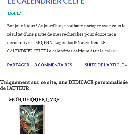
LE CALENDRIER CELTE
16.4.17
Bonjour à tous ! Aujourd'hui je souhaite partager avec vous le
résultat d'une partie de mes recherches pour écrire mon
dernier livre : MOJENN: Légendes & Nouvelles . LE
CALENDRIER CELTE Le calendrier celtique était le calendrier
de la civilisation celtique. Selon les sources irlandaises,
PARTAGER
3 COMMENTAIRES
SUITE DE L'ARTICLE »
l’année celtique était rythmée par quatre grandes fêtes
religieuses au caractère obligatoire, dont deux majeures :
Uniquement sur ce site, une DEDICACE personnalisée
Samain au 31 octobre ou 1er novembre (selon notre
de l'AUTEUR
calendrier) et Beltaine au 30 avril ou 1er mai, et deux de
moindre importance : Imbolc le 1er ou le 2 février et
Lugnasad le 1er août. La source majeure qui nous renseigne
sur le calendrier celtique est le calendrier de Coligny, qui
date de l'époque gallo-romaine. Les fêtes du calendrier,