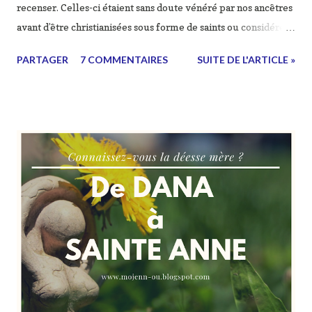
recenser. Celles-ci étaient sans doute vénéré par nos ancêtres
avant d’être christianisées sous forme de saints ou considérées
comme néfastes (voir diabolisées) par l'église chrétienne alors
PARTAGER
7 COMMENTAIRES
SUITE DE L'ARTICLE »
imposée. Il est important de remarquer que ces divinités
représentent presque toutes un élément naturel ou
cosmique, il est d'ailleurs parfois difficile de les nommer tant
leur représentation est symbolique et interprété
différemment selon le culte de chacun. Les divinités des
Celtes du continent : - TARANIS : c'était la divinité principale,
le dieu du tonnerre (taran) et des forces cosmiques
(symbolismes : la roue et le foudre), il sera assimilé à Jupiter
source - CERNUNNOS : dieu au crâne de cerf ("dieu au bois de
cervidé"), c'était un dieu de la fécondité terrienne, du
renouveau des forces de la nature, on...