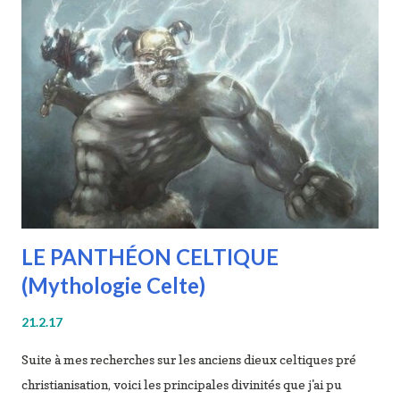
ses entités sont présente dans mon livre MOJENN: Nouvelles
Celtes , voyons tout de suite les 5 créatures les plus
terrifiantes de Bretagne : 1 - Le HOPER : cousin des marais de
la sirène. Le hoper, ou hueur , est un oiseau nocturne
horrifiant ! Il niche au alentours des étangs et des marais. A la
nuit tombé, il prend une voix humaine séduisante pour attirer
des promeneurs égarés. Si vous lui répondez, l'oiseau vous
racontera...
LE PANTHÉON CELTIQUE
(Mythologie Celte)
21.2.17
Suite à mes recherches sur les anciens dieux celtiques pré
christianisation, voici les principales divinités que j'ai pu