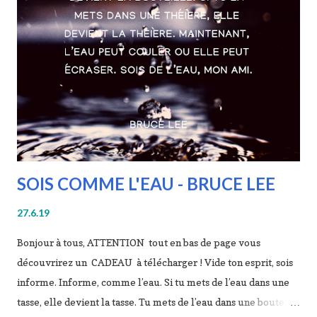
divinité nommée Danu qui a engendré une race de géants, les
Danavas. La signification du nom pourrait être « donateur », «
bienfaiteur » (en Inde, les Dânapati sont les donateurs des
monastères bouddhiques et Dāna désigne le don), ce qui en
fait une déesse de la fertilité et de la prospérité. Chez les
Cel...
SOIS COMME L'EAU - BRUCE LEE
27.6.19
Bonjour à tous, ATTENTION tout en bas de page vous
découvrirez un CADEAU à télécharger ! Vide ton esprit, sois
informe. Informe, comme l’eau. Si tu mets de l’eau dans une
tasse, elle devient la tasse. Tu mets de l’eau dans une bouteille