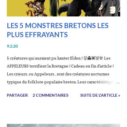
LES 5 MONSTRES BRETONS LES
PLUS EFFRAYANTS
9.2.20
5 créatures qui auraient pu hanter Elden ! 👹👻👾👿💀 Les
APPELEURS terrifient la Bretagne ! Cadeau en fin d'article !
Les crieurs, ou Appeleurs , sont des créatures nocturnes
typique du folklore populaire breton. Leur caractéristique
commune est d’interpeller les voyageurs, soit pour les
PARTAGER
2 COMMENTAIRES
SUITE DE L'ARTICLE »
abuser, soit pour les avertir d'un danger. Ces créatures ont
une multiplicité de formes et d'habitats. Ils sont décrits
comme des lutins ou des revenants, ils peuvent revêtir de très
nombreuses formes humanoïdes ou animales. Certaines de