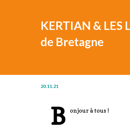
KERTIAN & LES L
de Bretagne
20.11.21
B
onjour à tous !