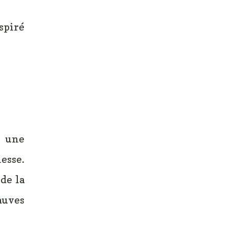
spiré
t une
esse.
 de la
auves